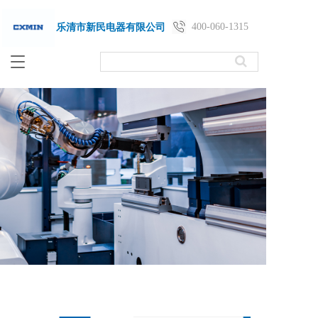
400-060-1315
乐清市新民电器有限公司
T
o
g
g
l
e
n
a
v
i
g
a
t
i
o
n